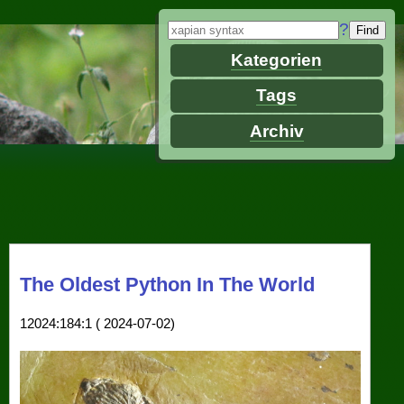
?
Kategorien
Tags
Archiv
The Oldest Python In The World
12024:184:1 ( 2024-07-02)