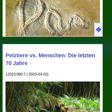
⎆
Pelztiere vs. Menschen: Die letzten
70 Jahre
12023:060:7 ( 2023-03-02)
Messelopython freyi – or rather, its remains – as
shown in the visitor centre of Grube Messel: the
“world's oldest python“.
In early June, I visited
Grubel Messel
, a
former quarry for oil shale that was devised