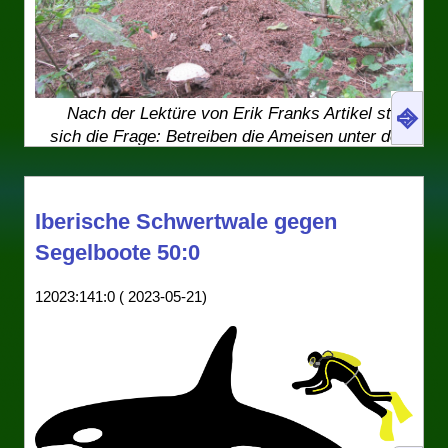
⎆
Nach der Lektüre von Erik Franks Artikel stellt
sich die Frage: Betreiben die Ameisen unter dem
sichtbaren Pilz-Fruchtkörper (2013 nahe am
Edersee) vielleicht eine Pharmafabrik?
Unter dem Tag
Ethikkommission
sammele
Iberische Schwertwale gegen
ich hier wissenschaftliche Grobheiten
Segelboote 50:0
gegen Tiere: Fledermäuse, die wegen
Unterdrucks abstürzen, Libellen, die mit
12023:141:0 ( 2023-05-21)
dem Rücken nach unten fallen gelassen
werden (und schlimmer: deren Augen
zugepappt wurden), Wespenköniginnen,
die zu, na ja, Hahnenkämpfen proviziert
werden. In der Deutschlandfunk-Reihe