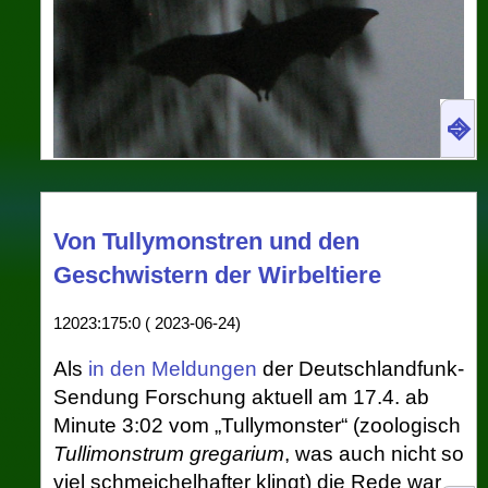
⎆
Zumindest 2011 lebten im indischen Pune noch
jede Menge großer Flughunde, die in der
Von Tullymonstren und den
Abenddämmerung zwischen ihren Schlaf- und
Geschwistern der Wirbeltiere
Arbeitsstätten hin- und herpendelten. So wie
dieser. Noch etwas weiter östlich wohnen die
Subjekte dieses Blogposts.
12023:175:0 ( 2023-06-24)
In
Forschung aktuell
im Deutschlandfunk
Als
in den Meldungen
der Deutschlandfunk-
vom 12.2.2025
berichtete Monika
Sendung Forschung aktuell am 17.4. ab
Seynsche
von Fledermäusen in Thailand,
Minute 3:02 vom „Tullymonster“ (zoologisch
die letztlich die Reisernten der ganzen
Tullimonstrum gregarium
, was auch nicht so
Region retten.
Das Segment
finde ich
viel schmeichelhafter klingt) die Rede war,