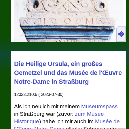
⎆
Die Heilige Ursula, ein großes
Gemetzel und das Musée de l'Œuvre
Notre-Dame in Straßburg
12023:210:6 ( 2023-07-30)
Als ich neulich mit meinem
Museumspass
in Straßburg war (zuvor:
zum Musée
Historique
) habe ich mir auch im
Musée de
l'Œuvre Notre-Dame
allerlei Sehenswertes