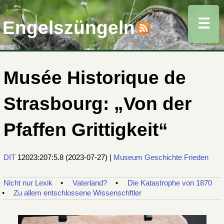
☰
Engelszüngeln
Musée Historique de
Strasbourg: „Von der
Pfaffen Grittigkeit“
DIT
12023:207:5.8
(
2023-07-27
) |
Museum
Geschichte
Frieden
Nicht nur Lexik
Vaterland?
Die Katastrophe von 1870
Zu allem entschlossene Wissenschftler