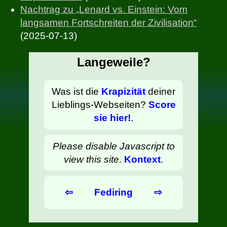
Nachtrag zu „Lenard vs. Einstein: Vom
langsamen Fortschreiten der Zivilisation“
(2025-07-13)
Langeweile?
Was ist die
Krapizität
deiner
Lieblings-Webseiten?
Score
sie hier!
.
Please disable Javascript to
view this site
.
Kontext
.
⇦
Fediring
⇨