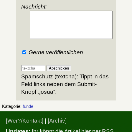
Nachricht:
Gerne veröffentlichen
Spamschutz (textcha): Tippt in das
Feld links neben dem Submit-
Knopf „josua“.
Kategorie:
funde
[Wer?/Kontakt]
|
[Archiv]
Updates:
Ihr könnt die Artikel hier per
RSS