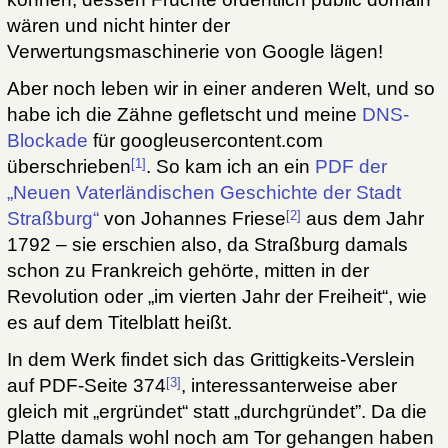
wären und nicht hinter der
Verwertungsmaschinerie von Google lägen!
Aber noch leben wir in einer anderen Welt, und so
habe ich die Zähne gefletscht und meine
DNS-
Blockade
für googleusercontent.com
[1]
überschrieben
. So kam ich an ein
PDF der
„Neuen Vaterländischen Geschichte der Stadt
[2]
Straßburg“
von Johannes Friese
aus dem Jahr
1792 – sie erschien also, da Straßburg damals
schon zu Frankreich gehörte, mitten in der
Revolution oder „im vierten Jahr der Freiheit“, wie
es auf dem Titelblatt heißt.
In dem Werk findet sich das Grittigkeits-Verslein
[3]
auf PDF-Seite 374
, interessanterweise aber
gleich mit „ergründet“ statt „durchgründet”. Da die
Platte damals wohl noch am Tor gehangen haben