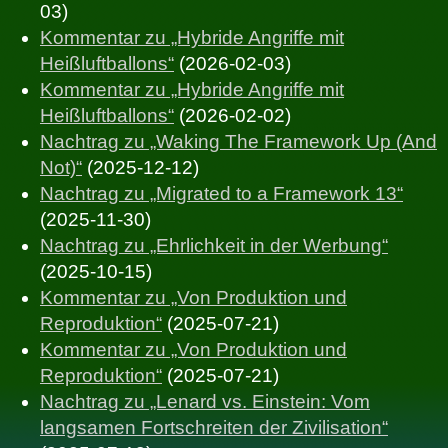
Wochen dann und wann zu posten.
03)
seiner Reinigung von Shakespeares (in der
Kommentar zu „Hybride Angriffe mit
Hinsicht ohnehin für die Periode recht
Mal sehen.
Heißluftballons“
(2026-02-03)
zahmen) Werken von Kraftausdrücken das
Derweil, Gedanke des Tages: In der taz von
Kommentar zu „Hybride Angriffe mit
Wort „bowdlerise“ geprägt hat, hat sein
heute steht, dass Nico Semsrott aus der
Heißluftballons“
(2026-02-02)
Hauptwerk 1818 und mithin ein Jahr vor
PARTEI ausgetreten ist (oder austreten
Nachtrag zu „Waking The Framework Up (And
Victorias Geburt vorgelegt.
will), weil Martin Sonneborn ein T-Shirt mit
Not)“
(2025-12-12)
„Au Widelsehen, Amelika“ getragen hatte
Nachtrag zu „Migrated to a Framework 13“
und auf die Kritik offenbar unpassend
(2025-11-30)
reagiert hat. Auch das war eine Erinnerung
Nachtrag zu „Ehrlichkeit in der Werbung“
an meine Zeiten beim UNiMUT, denn 1994
(2025-10-15)
habe ich für einen ziemlich ähnlichen Witz
Kommentar zu „Von Produktion und
auch ordentlich Kritik eingefangen: Ein
Reproduktion“
(2025-07-21)
Artikel über die Verleihung eines
Kommentar zu „Von Produktion und
„Landeslehrpreises“
bediente die gleichen
Reproduktion“
(2025-07-21)
Klischees. Wer den Artikel liest, mag
Nachtrag zu „Lenard vs. Einstein: Vom
verstehen, wie wir damals darauf
langsamen Fortschreiten der Zivilisation“