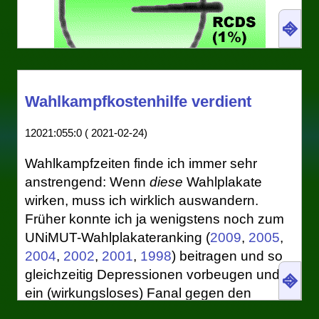
⎆
Wahlkampfkostenhilfe verdient
Visualisierte Metriken vergangener Jahre: Die
Sitzverteilung der StudivertreterInnen in den
12021:055:0 ( 2021-02-24)
Fakultätsräten nach den Gremienwahlen an der
Uni Heidelberg 2001. Nur vorsorglich sei betont,
Wahlkampfzeiten finde ich immer sehr
dass Zahlen wie alberne Grafik kein Meinungsbild
anstrengend: Wenn
diese
Wahlplakate
darstellen. Auch hatten die VertreterInnen in den
wirken, muss ich wirklich auswandern.
Fakultätsräten keine bedeutsamen Stimmen – von
denen aus ihrem Kehlkopf vielleicht abgesehen.
Früher konnte ich ja wenigstens noch zum
(
Quelle mit vielen weiteren absurden
UNiMUT-Wahlplakateranking (
2009
,
2005
,
Visualisierungen
).
2004
,
2002
,
2001
,
1998
) beitragen und so
gleichzeitig Depressionen vorbeugen und
⎆
Eine eindrucksvolle Illustration des Flügel-
ein (wirkungsloses) Fanal gegen den
Theorems aus
dem IMI-Post
von neulich –
Ranking- und Rating-Unfug setzen.
„Wenn du genug über deine Metrik weißt,