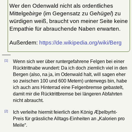
Wer den Odenwald nicht als ordentliches
Mittelge
birge
(im Gegensatz zu Ge
hügel
) zu
würdigen weiß, braucht von meiner Seite keine
Empathie für abrauchende Naben erwarten.
Außerdem:
https://de.wikipedia.org/wiki/Berg
[1]
Wenn sich wer über runtergefahrene Felgen bei einer
Rücktrittnabe wundert: Da ich doch ziemlich viel in den
Bergen (also, na ja, im Odenwald halt, will sagen eher
so zwischen 100 und 600 Metern) unterwegs bin, habe
ich auch ans Hinterrad eine Felgenbremse gebastelt,
damit mir die Rücktrittbremse bei längeren Abfahrten
nicht abraucht.
[2]
Ich verleihe hiermit feierlich den König Æþelbyrht-
Preis für grässliche Alltags-Einheiten an „Kalorien pro
Meile“.