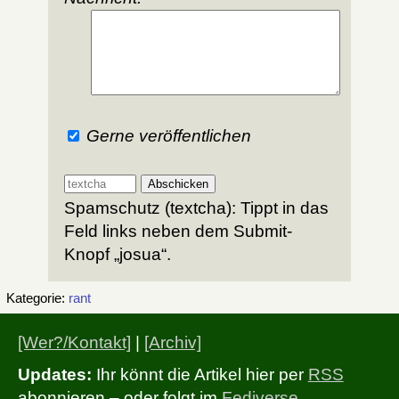
Gerne veröffentlichen
Spamschutz (textcha): Tippt in das
Feld links neben dem Submit-
Knopf „josua“.
Kategorie:
rant
[Wer?/Kontakt]
|
[Archiv]
Updates:
Ihr könnt die Artikel hier per
RSS
abonnieren – oder folgt im
Fediverse