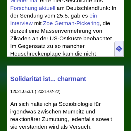
Wieder mal
eine Tier-Geschichte aus
hörte, wie Leute Libellen auf den Rücken
Forschung aktuell
am Deutschlandfunk: In
gedreht und dann fallen gelassen haben,
der Sendung vom 25.5. gab es
ein
habe ich unmittelbar Lausbuben assoziiert,
Interview
mit
Zoe Getman-Pickering
, die
die strampelnden Käfern zusehen. Das
derzeit eine Massenvermehrung von
hörte sich nach einer vergleichsweise eher
Zikaden an der US-Ostküste beobachtet.
gutgelaunten Angelegenheit für meine
Im Gegensatz zu so mancher
⎆
fiktionale
Ethikkommission
an. Jetzt, wo ich
Heuschreckenplage kam die nicht
die zugrundeliegende Arbeit, „Recovery
unerwartet, denn ziemlich verlässlich alle
mechanisms in the dragonfly righting
17 Jahre schlüpfen erstaunliche Mengen
reflex“, Science
376
(2022), S. 754,
dieser Insekten und verwandeln das Land
Solidarität ist... charmant
doi:10.1126/science.abg0946
, gelesen
in ein
habe, muss ich das mit der guten Laune
12021:053:1 ( 2021-02-22)
All-You-Can-Eat-Buffet. Es gibt
etwas relativieren.
schon Berichte von Eichhörnchen
An sich halte ich ja Soziobiologie für
Zunächst beeindruckt dabei der
und Vögeln, die so fett sind, dass
irgendwas zwischen Mumpitz und
interdisziplinäre Ansatz. Hauptautorin ist
sie nicht mehr richtig laufen
reaktionärer Zumutung, jedenfalls soweit
können. Die sitzen dann einfach
Jane Wang, Physikerin von der Cornell
sie verstanden wird als Versuch,
nur herum und fressen eine Zikade