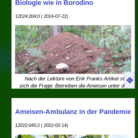
Biologie wie in Borodino
12024:204:0 ( 2024-07-22)
⎆
Nach der Lektüre von Erik Franks Artikel stellt
sich die Frage: Betreiben die Ameisen unter dem
sichtbaren Pilz-Fruchtkörper (2013 nahe am
Edersee) vielleicht eine Pharmafabrik?
Unter dem Tag
Ethikkommission
sammele
Ameisen-Ambulanz in der Pandemie
ich hier wissenschaftliche Grobheiten
12022:045:2 ( 2022-02-14)
gegen Tiere: Fledermäuse, die wegen
Unterdrucks abstürzen, Libellen, die mit