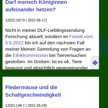
Darf mensch Königinnen
aufeinander hetzen?
12022:167:9 ( 2022-06-17)
Nicht in meiner DLF-Lieblingssendung
Forschung aktuell, sondern im
Freistil vom
5.6.2022
bin ich auf den nächsten Fall
meiner kleinen Sammlung von Fragen an
die
Ethikkommission
bei Tierversuchen
⎆
gestoßen. Im Groben: Ist es ok, Tiere
bewusst und absichtlich gegeneinander
kämpfen zu lassen? Und gibt es im Hinblick
auf diese Frage Unterschiede zwischen
Stieren und Regenwürmern?
Fledermäuse und die
Schallgeschwindigkeit
Aus meiner Sicht nicht weit von der Mitte
der Wurm-Rind-Skala entfernt befinden sich
12021:148:7 ( 2021-05-29)