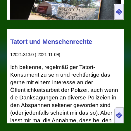
⎆
Tatort und Menschenrechte
12021:313:0 ( 2021-11-09)
Ich bekenne, regelmäßiger Tatort-
1a Reiselektüre: Der Grundrechte-Report 2024
Konsument zu sein und rechtfertige das
zur Lage der Bürger- und Menschenrechte in
gerne mit einem Interesse an der
Deutschland, herausgegeben von Peter von Auer
Öffentlichkeitsarbeit der Polizei, auch wenn
und anderen, Fischer 2024.
die Danksagungen an diverse Polizeien in
Jedes Jahr veröffentlicht eine breite
den Abspannen seltener geworden sind
Koalition von in der BRD aktiven
(oder jedenfalls scheint mir das so). Aber
⎆
Menschenrechtsorganisationen den
lasst mir mal die Annahme, dass bei den
Grundrechte-Report. Er enthält, numerisch
Drehbüchern polizeiliche