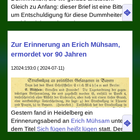
Gleich zu Anfang: dieser Brief ist eine Bitte
⎆
um Entschuldigung für diese Dummheiten.
Und für vieles weitere, denn unsere
Dummheiten sind vielfältig und verworren,
zugleich lächerlich und beängstigend.
Zur Erinnerung an Erich Mühsam,
Lass mich gestehen, dass ich aus dem
ermordet vor 90 Jahren
Jahr eins nach dem ersten Reißen des 1.5-
Grad-Ziels schreibe: Anderthalb Grad, so
12024:193:0 ( 2024-07-11)
haben wir geglaubt, könnten wir das Klima
wärmer werden lassen, ohne dass du, liebe
Zukunft, schlimme Hungersnöte wirst
auszustehen haben.
2024, im letzten Jahr, lagen wir zum ersten
Gestern fand in Heidelberg ein
Mal darüber. Niemand hat mehr Zweifel,
⎆
Erinnerungsabend an
Erich Mühsam
unter
dass das Normalzustand werden wird, dass
dem Titel
Sich fügen heißt lügen
statt. Der
wir auch die zwei Grad reißen werden.
Anlass war nicht im eigentlichen Sinn