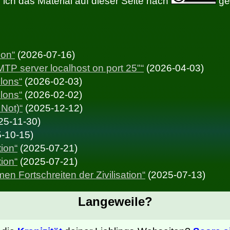
ich das Material auf dieser Seite nach
gem
Menschenfeindlichkeit nicht.
Der Rest dieses Posts ist nur eine
Motivation und Illustration dieser kleinen
hon“
(2026-07-16)
Weisheit. Wer sie so schon glaubt, kann mit
TP server localhost on port 25"“
(2026-04-03)
dem Lesen hier aufhören.
lons“
(2026-02-03)
lons“
(2026-02-02)
Was ist ein Land?
Not)“
(2025-12-12)
25-11-30)
Aussagen wie „Deutschland braucht jetzt
-10-15)
ein radikales Konjunkturprogramm“ sind
ion“
(2025-07-21)
unabhängig von der wirklich fürchterlichen
ion“
(2025-07-21)
Annahme der Nützlichkeit von
n Fortschreiten der Zivilisation“
(2025-07-13)
Wirtschaftswachstum und dem Subtext der
Forderung nach weiterem Sozialabbau
Langeweile?
schon deshalb verwirrende Propaganda,
weil das Subjekt der Aussage keinen Willen