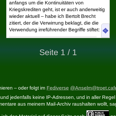
anfangs um die Kontinuitäten von
Kriegskrediten geht, ist er auch anderweitig
wieder aktuell – habe ich Bertolt Brecht
zitiert, der die Verwirrung beklagt, die die
⎆
Verwendung irreführender Begriffe stiftet:
Wer in unserer Zeit [1935] statt
Volk Bevölkerung und statt Boden
Seite 1 / 1
Landbesitz sagt unterstützt schon
viele Lügen nicht.
In diesem Blogpost möchte ich Brechts
Aussage erweitern:
Wer statt „<Land>“ „Regierung von
eren – oder folgt im
Fediverse
@Anselm@troet.caf
<Land>“ oder, wenn in Wirklichkeit
und jedenfalls keine IP-Adressen, und in aller Regel
das gemeint ist, „Bevölkerung von
ntare aus meinem Mail-Archiv raushalten wollt, sag
<Land>“ sagt, unterstützt schon
viel moderne