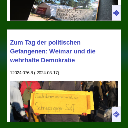
⎆
Zum Tag der politischen
Gefangenen: Weimar und die
wehrhafte Demokratie
1a Reiselektüre: Der Grundrechte-Report 2024
12024:076:8 ( 2024-03-17)
zur Lage der Bürger- und Menschenrechte in
Deutschland, herausgegeben von Peter von Auer
und anderen, Fischer 2024.
Jedes Jahr veröffentlicht eine breite
Koalition von in der BRD aktiven
⎆
Menschenrechtsorganisationen den
Grundrechte-Report. Er enthält, numerisch
Ich recyle zum 18. März meine Pappe
von