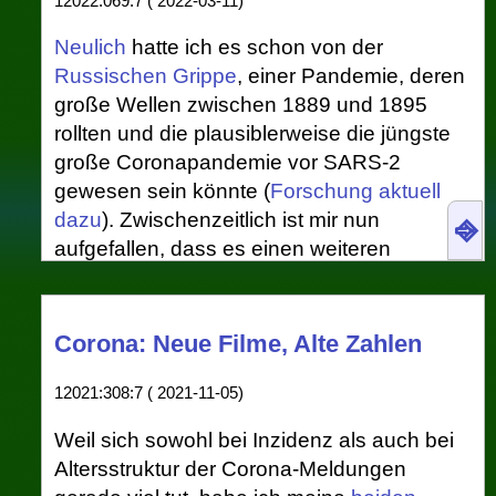
12022:069:7 ( 2022-03-11)
Neulich
hatte ich es schon von der
Russischen Grippe
, einer Pandemie, deren
große Wellen zwischen 1889 und 1895
rollten und die plausiblerweise die jüngste
große Coronapandemie vor SARS-2
gewesen sein könnte (
Forschung aktuell
dazu
). Zwischenzeitlich ist mir nun
⎆
aufgefallen, dass es einen weiteren
Datenpunkt für Parallelen zwischen der
Russischen Gruppe und SARS-2 geben
könnte: Die
Neurasthenie
.
Corona: Neue Filme, Alte Zahlen
Bis zu dieser Einsicht hatte ich die aktuelle
12021:308:7 ( 2021-11-05)
Einschätzung der Wikipedia geteilt:
Weil sich sowohl bei Inzidenz als auch bei
Neurasthenie gehörte im
Altersstruktur der Corona-Meldungen
ausgehenden 19. und beginnenden