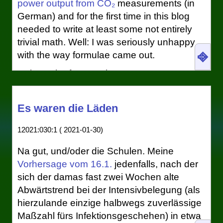
power output from CO₂
measurements (in
waren neun Tage. Doch schon die daraus
German) and for the first time in this blog
folgende Abschätzung der
needed to write at least some not entirely
Intensivbelegung vor neun Tagen lag weit
trivial math. Well: I was seriously unhappy
daneben.
⎆
with the way formulae came out.
Und nun liege ich eine weitere
Ugly math of course is very common as
Verzögerungsperiode später wieder falsch.
soon as you leave the lofty realms of
Das ist also ganz offenbar alles Quatsch.
LaTeX. This blog is made with
Es waren die Läden
Während ich mich bei der letzten falschen
ReStructuredText
(RST) in pelican. Now,
Vorhersage noch mit einer Fehlanwendung
RST at least supports the
math
interpreted
12021:030:1 ( 2021-01-30)
des heuristischen Modells herausreden
text role (“inline”) and directive (“block“ or in
konnte, ist das bei zwei falschen
this case rather “displayed“) out of the box.
Na gut, und/oder die Schulen. Meine
Vorhersagen nicht mehr drin. Nein. Die
To my great delight, the input syntax is a
Vorhersage vom 16.1.
jedenfalls, nach der
Prämisse ist falsch. Die Instensivbelegung
subset of LaTeX's, which remains the least
sich der damas fast zwei Wochen alte
folgt nicht mehr, wie noch in den zweiten
cumbersome way to input typeset math into
Abwärtstrend bei der Intensivbelegung (als
und dritten Wellen, ganz brauchbar der
a computer.
hierzulande einzige halbwegs zuverlässige
Inzidenz. Die beiden Kurven haben sich
Maßzahl fürs Infektionsgeschehen) in etwa
But as I said, once I saw how the formulae