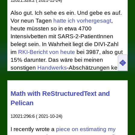
12021:328:2 ( 2021-11-24)
Also gut. Ich sehe es ein. Und gebe es auf.
Vor neun Tagen
hatte ich vorhergesagt
,
heute müssten so in etwa 4700
Intensivbetten mit SARS-2-PatientInnen
belegt sein. In Wahrheit liegt die DIVI-Zahl
im
RKI-Bericht von heute
bei 3987, also gut
15% darunter. Das wäre bei meinen
⎆
sonstigen
Handwerks
-Abschätzungen kein
Drama. Hier aber sagt es klar: Meine
Methode taugt (erstmal) nicht (mehr).
Math with ReStructuredText and
Hintergrund war mein
Artikel von vor 18
Pelican
Tagen
, in dem ich (für Verhältnisse dieses
Blogs sorgfältig) die Verzögerung zwischen
12021:296:6 ( 2021-10-24)
steigenden Inzidenzen und in der Folge
steigender Intensivbelegung abgeschätzt
I recently wrote a
piece on estimating my
habe. Das Ergebnis für die vierte Welle