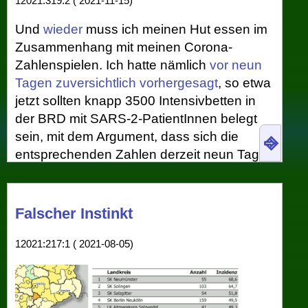
12021:319:2 ( 2021-11-15)
Und
wieder
muss ich meinen Hut essen im
Zusammenhang mit meinen Corona-
Zahlenspielen. Ich hatte nämlich
vor neun
Tagen zuversichtlich vorhergesagt
, so etwa
jetzt sollten knapp 3500 Intensivbetten in
der BRD mit SARS-2-PatientInnen belegt
sein, mit dem Argument, dass sich die
⎆
entsprechenden Zahlen derzeit neun Tage
hinter der Inzidenz herbewegen. Da (und
das war, wie unten diskutiert, ein
Fehlschluss) die Inzidenz in den neun
Falscher Instinkt
Tagen vor dem 6.11. um 44% gestiegen
war, sah ich die Intensivbelegung heute bei
12021:217:1 ( 2021-08-05)
2332⋅1.44 ≈ 3350
. Tatsächlich aber
berichtet
das RKI heute
von nur 3034
SARS-2 IntensivpatientInnen, also um die