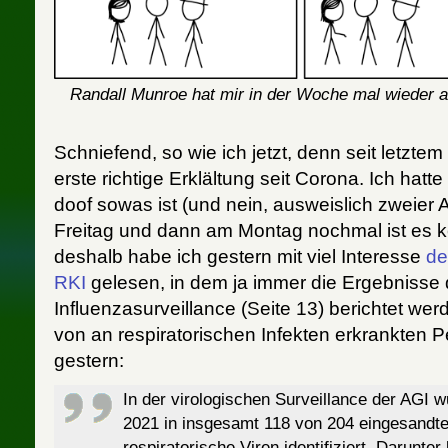
Randall Munroe hat mir in der Woche mal wieder
Schniefend, so wie ich jetzt, denn seit letzte
erste richtige Erklältung seit Corona. Ich hat
doof sowas ist (und nein, ausweislich zweier 
Freitag und dann am Montag nochmal ist es 
deshalb habe ich gestern mit viel Interesse
de
RKI
gelesen, in dem ja immer die Ergebnisse 
Influenzasurveillance (Seite 13) berichtet we
von an respiratorischen Infekten erkrankten P
gestern:
In der virologischen Surveillance der AGI 
2021 in insgesamt 118 von 204 eingesandt
respiratorische Viren identifiziert. Darunte