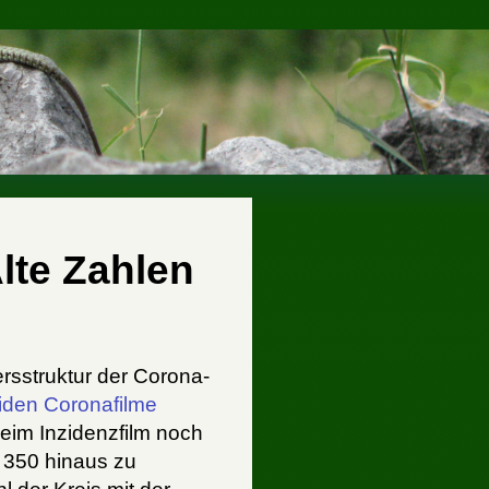
lte Zahlen
ersstruktur der Corona-
iden
Coronafilme
eim Inzidenzfilm noch
e 350 hinaus zu