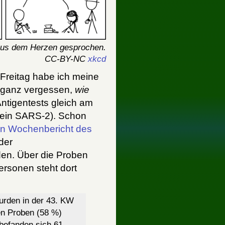
 aus dem Herzen gesprochen.
CC-BY-NC
xkcd
m Freitag habe ich meine
te ganz vergessen,
wie
Antigentests gleich am
kein SARS-2). Schon
n Wochenbericht des
der
rden. Über die Proben
ersonen steht dort
wurden in der 43. KW
en Proben (58 %)
r befanden sich 61