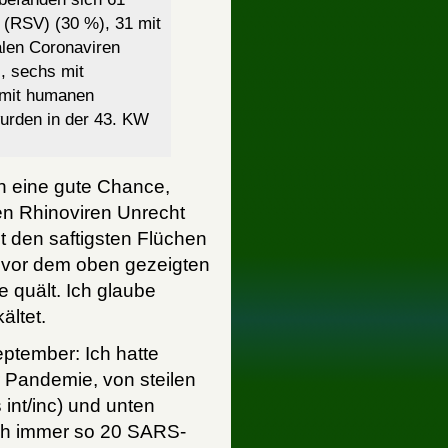
 (RSV) (30 %), 31 mit
alen Coronaviren
, sechs mit
 mit humanen
urden in der 43. KW
ch eine gute Chance,
en Rhinoviren Unrecht
t den saftigsten Flüchen
n vor dem oben gezeigten
 quält. Ich glaube
ältet.
tember: Ich hatte
r Pandemie, von steilen
int/inc) und unten
lich immer so 20 SARS-