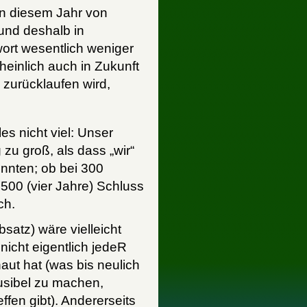
 in diesem Jahr von
nd deshalb in
twort wesentlich weniger
cheinlich auch in Zukunft
 zurücklaufen wird,
es nicht viel: Unser
zu groß, als dass „wir“
nnten; ob bei 300
 500 (vier Jahre) Schluss
ch.
Absatz) wäre vielleicht
icht eigentlich jedeR
aut hat (was bis neulich
ausibel zu machen,
ffen gibt). Andererseits