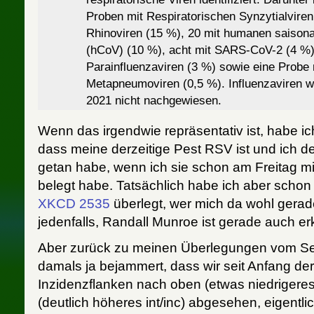
Proben mit Respiratorischen Synzytialviren
Rhinoviren (15 %), 20 mit humanen saison
(hCoV) (10 %), acht mit SARS-CoV-2 (4 %)
Parainfluenzaviren (3 %) sowie eine Probe
Metapneumoviren (0,5 %). Influenzaviren w
2021 nicht nachgewiesen.
Wenn das irgendwie repräsentativ ist, habe i
dass meine derzeitige Pest RSV ist und ich d
getan habe, wenn ich sie schon am Freitag mi
belegt habe. Tatsächlich habe ich aber scho
XKCD 2535
überlegt, wer mich da wohl gerade
jedenfalls, Randall Munroe ist gerade auch erk
Aber zurück zu meinen Überlegungen vom Sep
damals ja bejammert, dass wir seit Anfang de
Inzidenzflanken nach oben (etwas niedrigeres 
(deutlich höheres int/inc) abgesehen, eigent