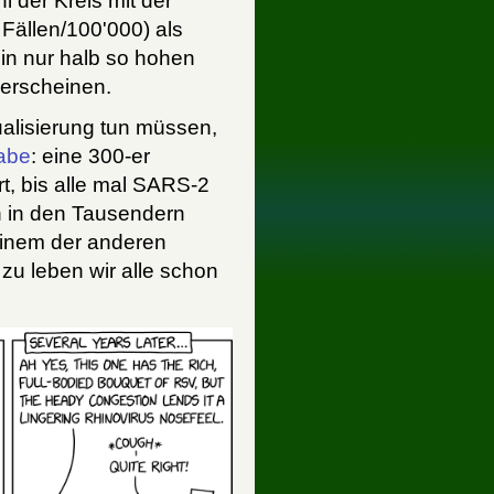
 der Kreis mit der
Fällen/100'000) als
hin nur halb so hohen
 erscheinen.
ualisierung tun müssen,
abe
: eine 300-er
t, bis alle mal SARS-2
n in den Tausendern
einem der anderen
zu leben wir alle schon