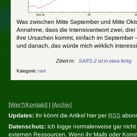
Was zwischen Mitte September und Mitte Okto
Annahme, dass die Intensivantwort zwei, dre
ihre Ursachen kommt, einfach im September –
und danach,
das
würde mich wirklich interess
Zitiert in:
SARS-2 ist in etwa fertig
Kategorie:
rant
[Wer?/Kontakt]
|
[Archiv]
Updates:
Ihr könnt die Artikel hier per
RSS
abonni
Datenschutz:
Ich logge normalerweise gar nicht 
externen Ressourcen. Wenn ihr Mails oder Komme