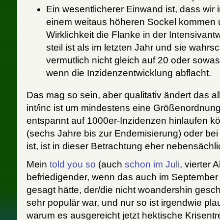
Ein wesentlicherer Einwand ist, dass wir
einem weitaus höheren Sockel kommen u
Wirklichkeit die Flanke in der Intensivan
steil ist als im letzten Jahr und sie wahrs
vermutlich nicht gleich auf 20 oder sowas
wenn die Inzidenzentwicklung abflacht.
Das mag so sein, aber qualitativ ändert das all
int/inc ist um mindestens eine Größenordnung 
entspannt auf 1000er-Inzidenzen hinlaufen kö
(sechs Jahre bis zur Endemisierung) oder bei
ist, ist in dieser Betrachtung eher nebensächli
Mein
told you so
(auch
schon im Juli
, vierter 
befriedigender, wenn das auch im September n
gesagt hätte, der/die nicht woandershin gesch
sehr populär war, und nur so ist irgendwie pl
warum es ausgereicht jetzt hektische Krisentre