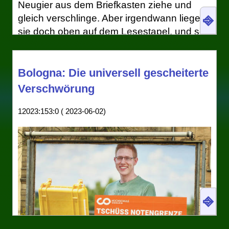
Neugier aus dem Briefkasten ziehe und
⎆
gleich verschlinge. Aber irgendwann liegen
sie doch oben auf dem Lesestapel, und so
bin ich vorhin in der Ausgabe 10/24 auf ein
Inserat des Bundesministeriums für
[1]
Finanzen (BMF)
gestoßen:
Bologna: Die universell gescheiterte
Verschwörung
12023:153:0 ( 2023-06-02)
⎆
„Mit Geld und Verstand“, „Festival für
Finanzbildung“ gar – wen würde da nicht