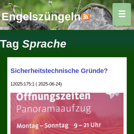
☰
Engelszüngeln
Tag
Sprache
Sicherheitstechnische Gründe?
12025:175:1 ( 2025-06-24)