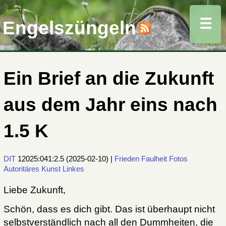
☰
Engelszüngeln
Ein Brief an die Zukunft
aus dem Jahr eins nach
1.5 K
DIT
12025:041:2.5
(
2025-02-10
) |
Frieden
Faulheit
Fotos
Autoritäres
Kunst
Linkes
Liebe Zukunft,
Schön, dass es dich gibt. Das ist überhaupt nicht
selbstverständlich nach all den Dummheiten, die