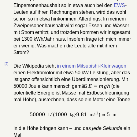
Einpersonenhaushalt so in etwa auch bei den
EWS
-
Leuten auf ihren Rechnungen stehen, wird das wohl
schon so in etwa hinkommen. Allerdings: In meinem
Zweipersonenhaushalt wird sogar Essen und Wasser
mit Strom erhitzt, und trotzdem kommen wir insgesamt
bei 1300 kWh/Jahr raus. Insofern frage ich mich immer
ein wenig: Was machen die Leute alle mit ihrem
Strom?
[2]
Die Wikipedia sieht
in einem Mitsubishi-Kleinwagen
einen Elektromotor mit etwa 50 kW Leistung, aber das
ist ganz offensichtlich eine Überdimensionierung. Mit
E
=
mgh
50000 Joule kann mensch gemäß
(die
potentielle Energie ist Masse mal Erdbeschleunigung
mal Höhe), ausrechnen, dass so ein Motor eine Tonne
2
50000
⁄ (1000
⋅9.81
) ≈ 5
J
kg
m/s
m
in die Höhe bringen kann – und das
jede Sekunde
ein
Mal.