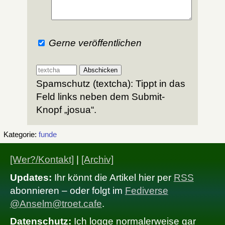
Gerne veröffentlichen
Spamschutz (textcha): Tippt in das
Feld links neben dem Submit-
Knopf „josua“.
Kategorie:
funde
[Wer?/Kontakt]
|
[Archiv]
Updates:
Ihr könnt die Artikel hier per
RSS
abonnieren – oder folgt im
Fediverse
@Anselm@troet.cafe
.
Datenschutz:
Ich logge normalerweise gar