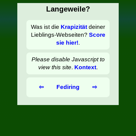
Langeweile?
Was ist die
Krapizität
deiner
Lieblings-Webseiten?
Score
sie hier!
.
Please disable Javascript to
view this site
.
Kontext
.
⇦
Fediring
⇨