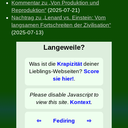
Kommentar zu „Von Produktion und
Reproduktion“
(2025-07-21)
Nachtrag zu „Lenard vs. Einstein: Vom
langsamen Fortschreiten der Zivilisation“
(2025-07-13)
Langeweile?
Was ist die
Krapizität
deiner
Lieblings-Webseiten?
Score
sie hier!
.
Please disable Javascript to
view this site
.
Kontext
.
⇦
Fediring
⇨