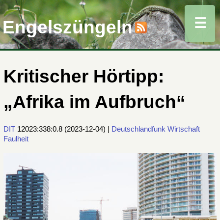
☰
Engelszüngeln
Kritischer Hörtipp:
„Afrika im Aufbruch“
DIT
12023:338:0.8
(
2023-12-04
) |
Deutschlandfunk
Wirtschaft
Faulheit