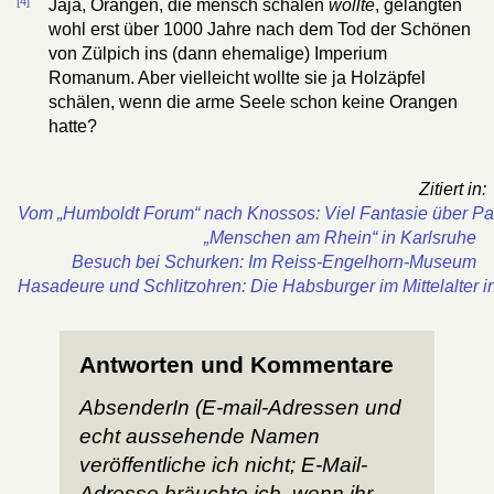
[4]
Jaja, Orangen, die mensch schälen
wollte
, gelangten
wohl erst über 1000 Jahre nach dem Tod der Schönen
von Zülpich ins (dann ehemalige) Imperium
Romanum. Aber vielleicht wollte sie ja Holzäpfel
schälen, wenn die arme Seele schon keine Orangen
hatte?
Zitiert in:
Vom „Humboldt Forum“ nach Knossos: Viel Fantasie über Pa
„Menschen am Rhein“ in Karlsruhe
Besuch bei Schurken: Im Reiss-Engelhorn-Museum
Hasadeure und Schlitzohren: Die Habsburger im Mittelalter i
Antworten und Kommentare
AbsenderIn (E-mail-Adressen und
echt aussehende Namen
veröffentliche ich nicht; E-Mail-
Adresse bräuchte ich, wenn ihr