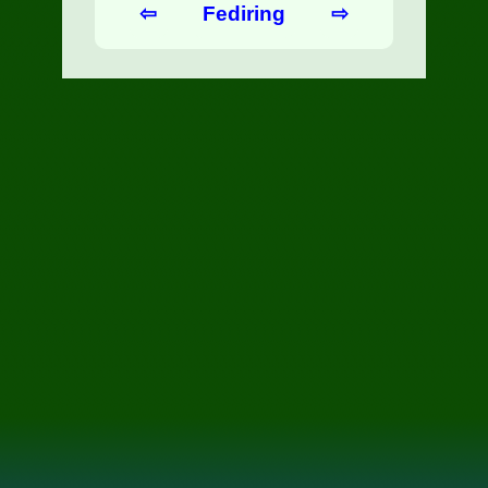
⇦
Fediring
⇨