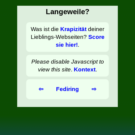
Langeweile?
Was ist die
Krapizität
deiner
Lieblings-Webseiten?
Score
sie hier!
.
Please disable Javascript to
view this site
.
Kontext
.
⇦
Fediring
⇨