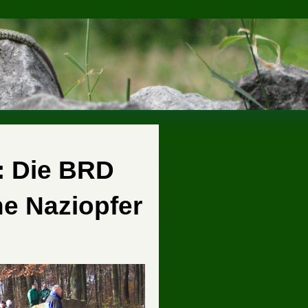
: Die BRD
he Naziopfer