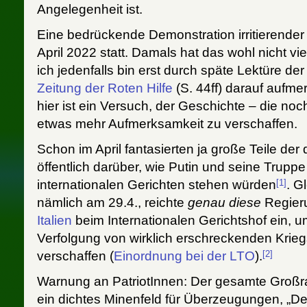
Angelegenheit ist.
Eine bedrückende Demonstration irritierender
April 2022 statt. Damals hat das wohl nicht v
ich jedenfalls bin erst durch späte Lektüre de
Zeitung der Roten Hilfe
(S. 44ff) darauf aufm
hier ist ein Versuch, der Geschichte – die noch
etwas mehr Aufmerksamkeit zu verschaffen.
Schon im April fantasierten ja große Teile de
öffentlich darüber, wie Putin und seine Truppe
[1]
internationalen Gerichten stehen würden
. G
nämlich am 29.4., reichte
genau diese
Regier
Italien
beim Internationalen Gerichtshof ein, u
Verfolgung von wirklich erschreckenden Krie
[2]
verschaffen (
Einordnung bei der LTO
).
Warnung an PatriotInnen: Der gesamte Großr
ein dichtes Minenfeld für Überzeugungen, „De