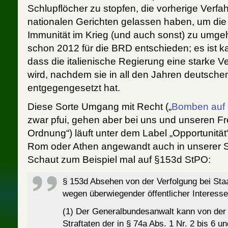
Schlupflöcher zu stopfen, die vorherige Verf
nationalen Gerichten gelassen haben, um die D
Immunität im Krieg (und auch sonst) zu umg
schon 2012 für die BRD entschieden; es ist
dass die italienische Regierung eine starke 
wird, nachdem sie in all den Jahren deutschem
entgegengesetzt hat.
Diese Sorte Umgang mit Recht („
Bomben auf d
zwar pfui, gehen aber bei uns und unseren F
Ordnung“) läuft unter dem Label „Opportunität“
Rom oder Athen angewandt auch in unserer S
Schaut zum Beispiel mal auf §153d StPO:
§ 153d Absehen von der Verfolgung bei Sta
wegen überwiegender öffentlicher Interess
(1) Der Generalbundesanwalt kann von der
Straftaten der in § 74a Abs. 1 Nr. 2 bis 6 un