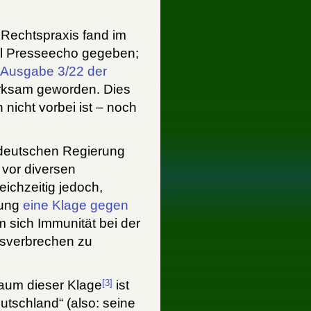
 Rechtspraxis fand im
iel Presseecho gegeben;
r
Ausgabe 3/22 der
erksam geworden. Dies
 nicht vorbei ist – noch
r deutschen Regierung
 vor diversen
leichzeitig jedoch,
ung
eine Klage gegen
m sich Immunität bei der
gsverbrechen zu
[3]
aum dieser Klage
ist
utschland“ (also: seine