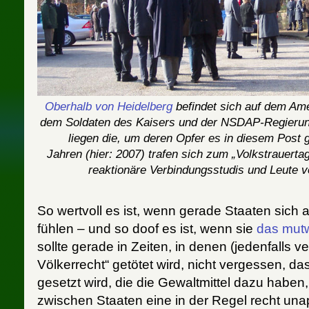
Oberhalb von Heidelberg
befindet sich auf dem Ame
dem Soldaten des Kaisers und der NSDAP-Regierung
liegen die, um deren Opfer es in diesem Post g
Jahren (hier: 2007) trafen sich zum „Volkstrauertag“
reaktionäre Verbindungsstudis und Leute 
So wertvoll es ist, wenn gerade Staaten sic
fühlen – und so doof es ist, wenn sie
das mutwi
sollte gerade in Zeiten, in denen (jedenfalls ve
Völkerrecht“ getötet wird, nicht vergessen, d
gesetzt wird, die die Gewaltmittel dazu habe
zwischen Staaten eine in der Regel recht unap