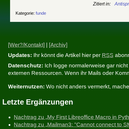
Zitiert in:
Antisp
Kategorie:
funde
[Wer?/Kontakt]
|
[Archiv]
Updates:
Ihr könnt die Artikel hier per
RSS
abonni
Datenschutz:
Ich logge normalerweise gar nicht 
externen Ressourcen. Wenn ihr Mails oder Komme
Weiternutzen:
Wo nicht anders vermerkt, mache 
Letzte Ergänzungen
Nachtrag zu „My First Libreoffice Macro in Pyt
Nachtrag zu „Mailman3: "Cannot connect to SM