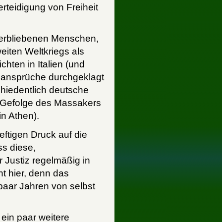
erteidigung von Freiheit
verbliebenen Menschen,
eiten Weltkriegs als
chten in Italien (und
sansprüche durchgeklagt
hiedentlich deutsche
Gefolge des Massakers
in Athen).
ftigen Druck auf die
s diese,
r Justiz regelmäßig in
nt hier, denn das
paar Jahren von selbst
 ein paar weitere