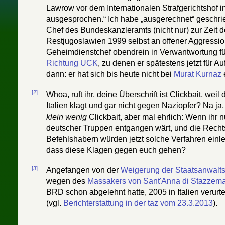
Lawrow vor dem Internationalen Strafgerichtshof 
ausgesprochen.“ Ich habe „ausgerechnet“ geschrie
Chef des Bundeskanzleramts (nicht nur) zur Zeit d
Restjugoslawien 1999 selbst an offener Aggression 
Geheimdienstchef obendrein in Verwantwortung fü
Richtung UCK
, zu denen er spätestens jetzt für 
dann: er hat sich bis heute nicht bei
Murat Kurnaz
e
[2]
Whoa, ruft ihr, deine Überschrift ist Clickbait, wei
Italien klagt und gar nicht gegen Naziopfer? Na ja, 
klein wenig
Clickbait, aber mal ehrlich: Wenn ihr
deutscher Truppen entgangen wärt, und die Recht
Befehlshabern würden jetzt solche Verfahren einlei
dass diese Klagen gegen euch gehen?
[3]
Angefangen von der
Weigerung der Staatsanwaltsc
wegen des
Massakers von Sant'Anna di Stazzem
BRD schon abgelehnt hatte, 2005 in Italien verurt
(vgl.
Berichterstattung in der taz vom 23.3.2013
).