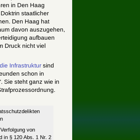
ahren in Den Haag
oktrin staatlicher
ehen. Den Haag hat
 kaum davon auszugehen,
Verteidigung aufbauen
 Druck nicht viel
ie Infrastruktur
sind
reunden schon in
. Sie steht ganz wie in
trafprozessordnung.
atsschutzdelikten
en
 Verfolgung von
d in § 120 Abs. 1 Nr. 2