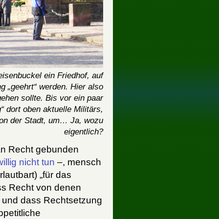
isenbuckel ein Friedhof, auf
 „geehrt“ werden. Hier also
ehen sollte. Bis vor ein paar
 dort oben aktuelle Militärs,
von der Stadt, um… Ja, wozu
eigentlich?
h an Recht gebunden
llig nicht tun
–, mensch
rlautbart) „für das
ass Recht von denen
n, und dass Rechtsetzung
petitliche