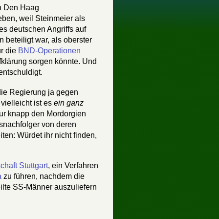
in Den Haag
ben, weil Steinmeier als
es deutschen Angriffs auf
beteiligt war, als oberster
r die
BND-Operationen
Aufklärung sorgen könnte. Und
ntschuldigt.
l die Regierung ja gegen
vielleicht ist es
ein ganz
 nur knapp den Mordorgien
snachfolger von deren
ten: Würdet ihr nicht finden,
haft Stuttgart
, ein Verfahren
a
zu führen, nachdem die
eilte SS-Männer auszuliefern