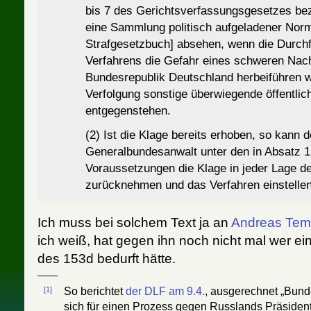
bis 7 des Gerichtsverfassungsgesetzes beze
eine Sammlung politisch aufgeladener No
Strafgesetzbuch] absehen, wenn die Durch
Verfahrens die Gefahr eines schweren Nacht
Bundesrepublik Deutschland herbeiführen 
Verfolgung sonstige überwiegende öffentlic
entgegenstehen.
(2) Ist die Klage bereits erhoben, so kann d
Generalbundesanwalt unter den in Absatz 1
Voraussetzungen die Klage in jeder Lage d
zurücknehmen und das Verfahren einstellen
Ich muss bei solchem Text ja an
Andreas Te
ich weiß, hat gegen ihn noch nicht mal wer ein
des 153d bedurft hätte.
[1]
So berichtet
der DLF am 9.4.
, ausgerechnet „Bund
sich für einen Prozess gegen Russlands Präsiden