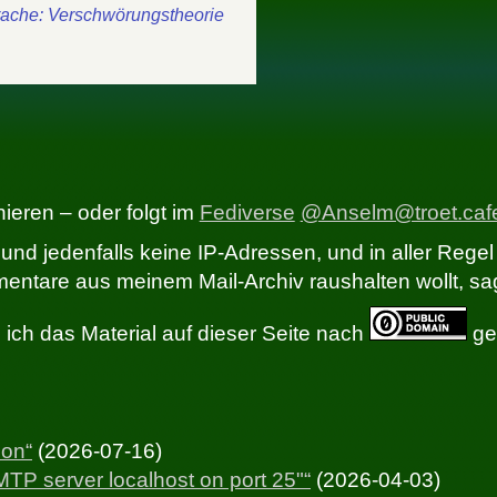
rache: Verschwörungstheorie
eren – oder folgt im
Fediverse
@Anselm@troet.caf
und jedenfalls keine IP-Adressen, und in aller Regel
ntare aus meinem Mail-Archiv raushalten wollt, sag
ich das Material auf dieser Seite nach
gem
hon“
(2026-07-16)
TP server localhost on port 25"“
(2026-04-03)