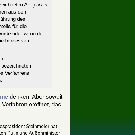
ichneten Art [das ist
rmen aus dem
führung des
eils für die
würde oder wenn der
he Interessen
er
 bezeichneten
es Verfahrens
.
mme
denken. Aber soweit
 Verfahren eröffnet, das
espräsident Steinmeier hat
ten Putin und Außenminister