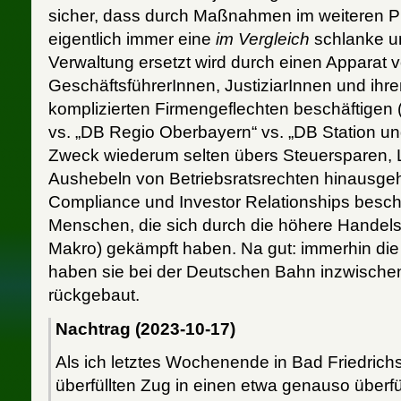
sicher, dass durch Maßnahmen im weiteren Pr
eigentlich immer eine
im Vergleich
schlanke und
Verwaltung ersetzt wird durch einen Apparat 
GeschäftsführerInnen, JustiziarInnen und ihre
komplizierten Firmengeflechten beschäftigen
vs. „DB Regio Oberbayern“ vs. „DB Station un
Zweck wiederum selten übers Steuersparen,
Aushebeln von Betriebsratsrechten hinausgeh
Compliance und Investor Relationships besch
Menschen, die sich durch die höhere Handels
Makro) gekämpft haben. Na gut: immerhin die 
haben sie bei der Deutschen Bahn inzwisch
rückgebaut.
Nachtrag (2023-10-17)
Als ich letztes Wochenende in Bad Friedrich
überfüllten Zug in einen etwa genauso überf