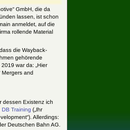
otive“ GmbH, die da
gründen lassen, ist schon
main anmeldet, auf die
irma rollende Material
, dass die Wayback-
nehmen gehörende
i 2019 war da: „Hier
.“ Mergers and
 dessen Existenz ich
:
DB Training
(„Ihr
velopment“). Allerdings:
 der Deutschen Bahn AG.