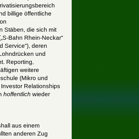
ivatisierungsbereich
 billige öffentliche
von
n Stäben, die sich mit
 („S-Bahn Rhein-Neckar“
d Service“), deren
 Lohndrücken und
t. Reporting,
äftigen weitere
schule (Mikro und
Investor Relationships
en
hoffentlich
wieder
shall aus einem
üllten anderen Zug