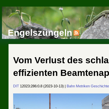
Engelszüngeln
Vom Verlust des schl
effizienten Beamtena
DIT
12023:286:0.8
(
2023-10-13
) |
Bahn
Metriken
Geschicht