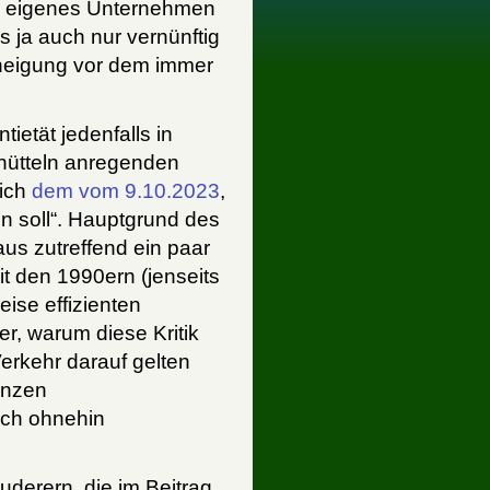
ein eigenes Unternehmen
es ja auch nur vernünftig
neigung vor dem immer
ietät jedenfalls in
hütteln anregenden
lich
dem vom 9.10.2023
,
n soll“. Hauptgrund des
aus zutreffend ein paar
it den 1990ern (jenseits
eise effizienten
r, warum diese Kritik
Verkehr darauf gelten
anzen
och ohnehin
auderern, die im Beitrag