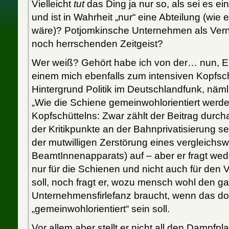
Vielleicht
tut
das Ding ja nur so, als sei es 
und ist in Wahrheit „nur“ eine Abteilung (wie 
wäre)? Potjomkinsche Unternehmen als Ver
noch herrschenden Zeitgeist?
Wer weiß? Gehört habe ich von der… nun, Ent
einem mich ebenfalls zum intensiven Kopfsc
Hintergrund Politik im Deutschlandfunk, näm
„Wie die Schiene gemeinwohlorientiert werde
Kopfschüttelns: Zwar zählt der Beitrag durch
der Kritikpunkte an der Bahnprivatisierung se
der mutwilligen Zerstörung eines vergleichsw
BeamtInnenapparats) auf – aber er fragt wede
nur für die Schienen und nicht auch für den 
soll, noch fragt er, wozu mensch wohl den g
Unternehmensfirlefanz braucht, wenn das d
„gemeinwohlorientiert“ sein soll.
Vor allem aber stellt er nicht all den Dampfpl