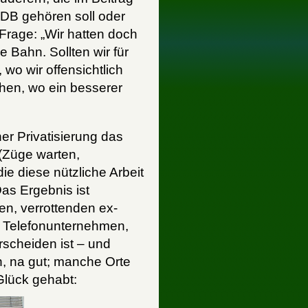
er DB gehören soll oder
Frage: „Wir hatten doch
 Bahn. Sollten wir für
wo wir offensichtlich
hen, wo ein besserer
ner Privatisierung das
 (Züge warten,
 diese nützliche Arbeit
as Ergebnis ist
ren, verrottenden ex-
 Telefonunternehmen,
rscheiden ist – und
h, na gut; manche Orte
Glück gehabt: