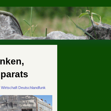
anken,
pparats
e
Wirtschaft
Deutschlandfunk