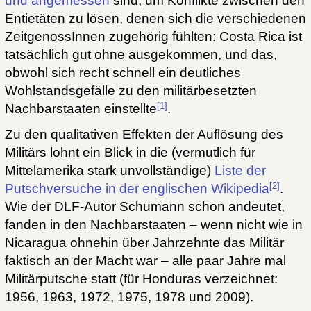
und angemessen
sind, um Konflikte zwischen den
Entietäten zu lösen, denen sich die verschiedenen
ZeitgenossInnen zugehörig fühlten: Costa Rica ist
tatsächlich gut ohne ausgekommen, und das,
obwohl sich recht schnell ein deutliches
Wohlstandsgefälle zu den militärbesetzten
[1]
Nachbarstaaten einstellte
.
Zu den qualitativen Effekten der Auflösung des
Militärs lohnt ein Blick in die (vermutlich für
Mittelamerika stark unvollständige)
Liste der
[2]
Putschversuche in der englischen Wikipedia
.
Wie der DLF-Autor Schumann schon andeutet,
fanden in den Nachbarstaaten – wenn nicht wie in
Nicaragua ohnehin über Jahrzehnte das Militär
faktisch an der Macht war – alle paar Jahre mal
Militärputsche statt (für Honduras verzeichnet:
1956, 1963, 1972, 1975, 1978 und 2009).