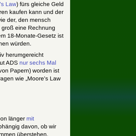
's Law
) fürs gleiche Geld
oren kaufen kann und der
 wie der, den mensch
e groß eine Rechnung
dem 18-Monate-Gesetz ist
hnen würden.
siv herumgereicht
laut ADS
nur sechs Mal
von Papern) worden ist
ragen wie „Moore's Law
hon länger
mit
bhängig davon, ob wir
ammen überstehen,