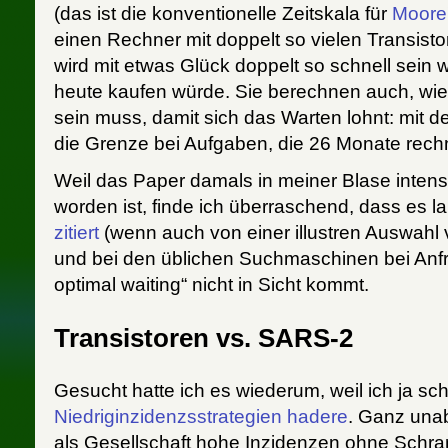
(das ist die konventionelle Zeitskala für
Moore
einen Rechner mit doppelt so vielen Transist
wird mit etwas Glück doppelt so schnell sein
heute kaufen würde. Sie berechnen auch, wi
sein muss, damit sich das Warten lohnt: mit 
die Grenze bei Aufgaben, die 26 Monate rec
Weil das Paper damals in meiner Blase inten
worden ist, finde ich überraschend, dass es 
zitiert
(wenn auch von einer illustren Auswahl 
und bei den üblichen Suchmaschinen bei Anf
optimal waiting“ nicht in Sicht kommt.
Transistoren vs. SARS-2
Gesucht hatte ich es wiederum, weil ich ja sc
Niedriginzidenzsstrategien hadere
. Ganz una
als Gesellschaft hohe Inzidenzen ohne Schr