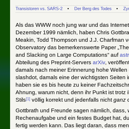
Transistoren vs. SARS-2
Der Berg des Todes
Zy
Als das WWW noch jung war und das Internet je
Dezember 1999 nämlich, haben Chris Gottbrat
Meakin, Todd Thompson und J.J. Charfman 
Observatory das bemerkenswerte Paper „The 
and Slacking on Large Computations“ auf
ast
Abteilung des Preprint-Servers
arXiv
, veröffe
damals nach meiner Erinnerung hohe Wellen 
slashdot, damals eine der wichtigsten Seiten 
haben sie es bis heute zu keiner Fachzeitschri
Ahnung, warum nicht, denn ihr Punkt ist trotz 
[1]
Stils
völlig korrekt und jedenfalls nicht
ganz
o
Gottbrath und Freunde sagen nämlich, dass, w
Rechenaufgabe und ein festes Budget hat, du
fertig werden kann. Das liegt daran, dass m