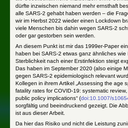
dürfte inzwischen niemand mehr ernsthaft bes
alle SARS-2 gehabt haben werden – die Frage
wir im Herbst 2022 wieder einen Lockdown br
viele Menschen bis dahin wegen SARS-2 sc
oder gar gestorben sein werden.
An diesem Punkt ist mir das 1999er-Paper ein
haben bei SARS-2 etwas ganz ähnliches wie 
Sterblichkeit nach einer Erstinfektion steigt ex
Das haben im September 2020 (also einige M
gegen SARS-2 epidemiologisch relevant wur
Kollegen in ihrem Artikel „Assessing the age spe
fatality rates for COVID-19: systematic review
public policy implications“ (
doi:10.1007/s1065
sorgfältig und beeindruckend gezeigt. Die Ab
ist aus dieser Arbeit.
Da hier das Risiko und nicht die Leistung zunim