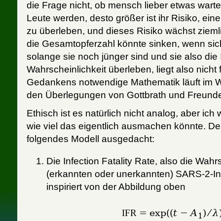
die Frage nicht, ob mensch lieber etwas warten 
Leute werden, desto größer ist ihr Risiko, ein
zu überleben, und dieses Risiko wächst zieml
die Gesamtopferzahl könnte sinken, wenn si
solange sie noch jünger sind und sie also die 
Wahrscheinlichkeit überleben, liegt also nicht
Gedankens notwendige Mathematik läuft im W
den Überlegungen von Gottbrath und Freund
Ethisch ist es natürlich nicht analog, aber ich
wie viel das eigentlich ausmachen könnte. De
folgendes Modell ausgedacht:
Die Infection Fatality Rate, also die Wahr
(erkannten oder unerkannten) SARS-2-Infe
inspiriert von der Abbildung oben
IFR
= exp((
t
−
A
) ⁄
λ
1