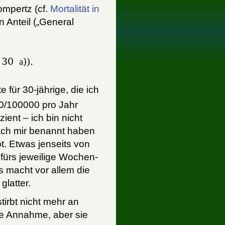
ompertz (cf.
Mortalität in
in Anteil („General
 30
a
)).
e für 30-jährige, die ich
40/100000 pro Jahr
ient – ich bin nicht
nach mir benannt haben
t. Etwas jenseits von
fürs jeweilige Wochen-
 macht vor allem die
latter.
tirbt nicht mehr an
he Annahme, aber sie