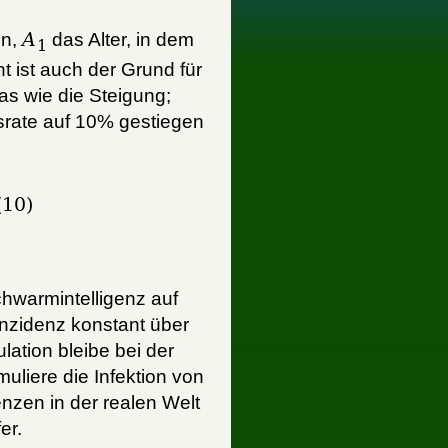
on,
A
das Alter, in dem
1
nt ist auch der Grund für
as wie die Steigung;
srate auf 10% gestiegen
n(10)
hwarmintelligenz auf
 Inzidenz konstant über
lation bleibe bei der
uliere die Infektion von
zen in der realen Welt
er.