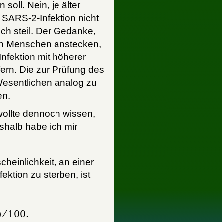
soll. Nein, je älter
e SARS-2-Infektion nicht
ich steil. Der Gedanke,
ch Menschen anstecken,
Infektion mit höherer
 fern. Die zur Prüfung des
esentlichen analog zu
en.
 wollte dennoch wissen,
shalb habe ich mir
scheinlichkeit, an einer
ktion zu sterben, ist
) ⁄ 100.