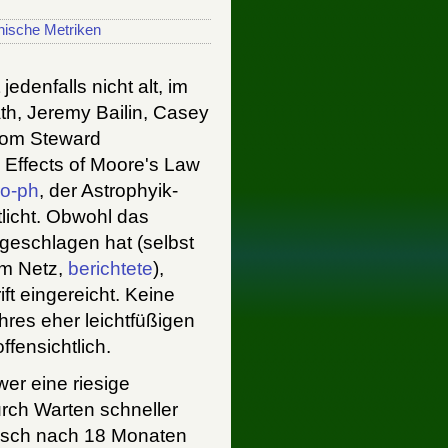
nische Metriken
denfalls nicht alt, im
h, Jeremy Bailin, Casey
vom Steward
Effects of Moore's Law
ro-ph
, der Astrophyik-
ntlicht. Obwohl das
geschlagen hat (selbst
im Netz,
berichtete
),
ft eingereicht. Keine
ihres eher leichtfüßigen
ffensichtlich.
er eine riesige
rch Warten schneller
ensch nach 18 Monaten