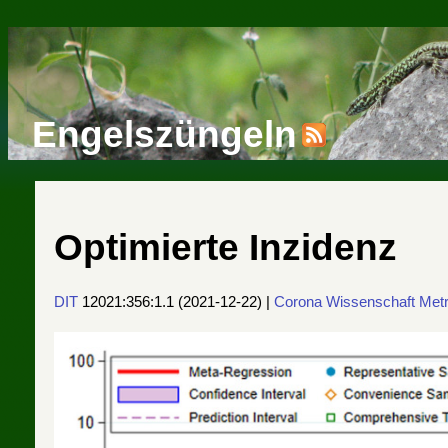
Engelszüngeln
Optimierte Inzidenz
DIT
12021:356:1.1
(
2021-12-22
) |
Corona
Wissenschaft
Metr