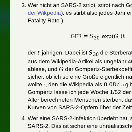
Wer nicht an SARS-2 stribt, stirbt nach G
der Wikpedia
), es stirbt also jedes Jahr e
Fatality Rate”)
GFR
=
S
⋅exp(
G
⋅(
t
−
30
der
t
-jährigen. Dabei ist
S
die Sterberat
30
aus dem Wikipedia-Artikel als ungefähr 
ablese, und
G
der Gompertz-Sterbekoeffiz
sicher, ob ich so eine Größe eigentlich 
wollte -, den die Wikipedia als
0.08 ⁄
a
gib
Gompertz lasse ich jede Woche 1/52 der 
Alter berechneten Menschen sterben; das
Kurven von SARS-2-Opfern über der Zeit g
Wer eine SARS-2-Infektion überlebt hat, s
SARS-2. Das ist sicher eine unrealistisc