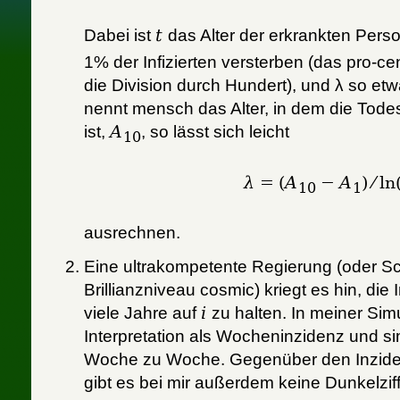
Dabei ist
t
das Alter der erkrankten Pers
1% der Infizierten versterben (das pro-ce
die Division durch Hundert), und λ so etw
nennt mensch das Alter, in dem die Tode
ist,
A
, so lässt sich leicht
10
λ
= (
A
−
A
) ⁄ l
10
1
ausrechnen.
Eine ultrakompetente Regierung (oder Sc
Brillianzniveau cosmic) kriegt es hin, die
viele Jahre auf
i
zu halten. In meiner Simu
Interpretation als Wocheninzidenz und sim
Woche zu Woche. Gegenüber den Inziden
gibt es bei mir außerdem keine Dunkelziff