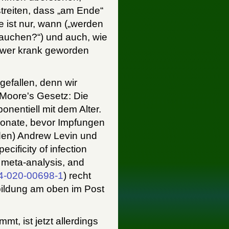
treiten, dass „am Ende“
 ist nur, wann („werden
auchen?“) und auch, wie
hwer krank geworden
gefallen, denn wir
Moore's Gesetz: Die
ponentiell mit dem Alter.
onate, bevor Impfungen
den) Andrew Levin und
cificity of infection
, meta-analysis, and
4-020-00698-1
) recht
bildung am oben im Post
mt, ist jetzt allerdings