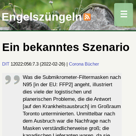
☰
Engelszüngeln
Ein bekanntes Szenario
DIT
12022:056:7.3
(
2022-02-26
) |
Corona
Bücher
Was die Submikrometer-Filtermasken nach
N95 [in der EU: FFP2] angeht, illustriert
dies viele der logistischen und
planerischen Probleme, die die Antwort
[auf den Krankheitsausbruch] im Großraum
Toronto unterminierten. Unmittelbar nach
dem Ausbruch war die Nachfrage nach
Masken verständlicherweise groß; die
kanadischen Lieferanten waren, da sie