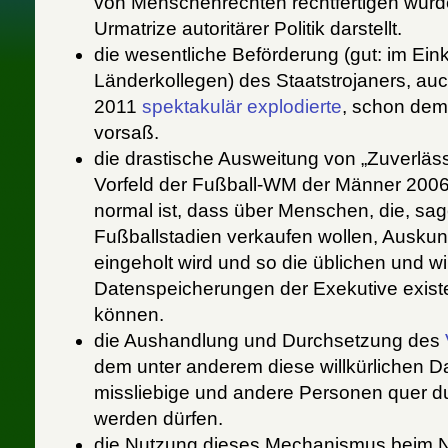
von Menschenrechten rechtfertigen würd
Urmatrize autoritärer Politik darstellt.
die wesentliche Beförderung (gut: im Ein
Länderkollegen) des Staatstrojaners, auc
2011
spektakulär explodierte
, schon dem
vorsaß.
die drastische Ausweitung von „Zuverläs
Vorfeld der Fußball-WM der Männer 2006,
normal ist, dass über Menschen, die, sage
Fußballstadien verkaufen wollen, Auskunf
eingeholt wird und so die üblichen und wi
Datenspeicherungen der Exekutive exis
können.
die Aushandlung und Durchsetzung des
dem unter anderem diese willkürlichen Da
missliebige und andere Personen quer 
werden dürfen.
die Nutzung dieses Mechanismus beim 