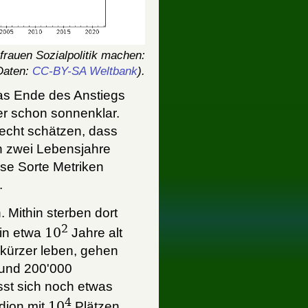
rauen Sozialpolitik machen:
Daten:
CC-BY-SA Weltbank
).
as Ende des Anstiegs
r schon sonnenklar.
Recht schätzen, dass
n zwei Lebensjahre
ese Sorte Metriken
.
 Mithin sterben dort
2
 in etwa
10
Jahre alt
 kürzer leben, gehen
 rund 200'000
sst sich noch etwas
4
dion mit
10
Plätzen,