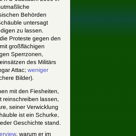
mutmaßliche
sischen Behörden
chäuble untersagt
digen zu lassen.
die Proteste gegen den
mit großflächigen
igen Sperrzonen,
einsätzen des Militärs
ogar Attac;
weniger
here Bilder).
en mit den Fiesheiten,
t reinschreiben lassen,
re, seiner Verwicklung
äuble ist ein Schurke,
jeder Geschichte stand.
terview
, warum er im