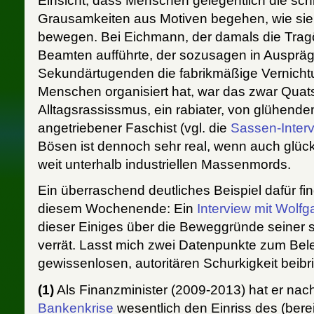
Einsicht, dass Menschen gelegentlich die sc
Grausamkeiten aus Motiven begehen, wie sie 
bewegen. Bei Eichmann, der damals die Trag
Beamten aufführte, der sozusagen in Ausprä
Sekundärtugenden die fabrikmäßige Vernicht
Menschen organisiert hat, war das zwar Quats
Alltagsrassissmus, ein rabiater, von glühend
angetriebener Faschist (vgl. die
Sassen-Inter
Bösen ist dennoch sehr real, wenn auch glück
weit unterhalb industriellen Massenmords.
Ein überraschend deutliches Beispiel dafür fin
diesem Wochenende: Ein
Interview mit Wolf
dieser Einiges über die Beweggründe seiner s
verrät. Lasst mich zwei Datenpunkte zum Bel
gewissenlosen, autoritären Schurkigkeit beibr
(1)
Als Finanzminister (2009-2013) hat er nac
Bankenkrise
wesentlich den Einriss des (bere