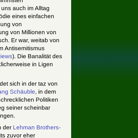
hlimmsten
uns auch im Alltag
ödie eines einfachen
gung von
ung von Millionen von
ch. Er war, weitab von
em Antisemitismus
views
). Die Banalität des
licherweise in Ligen
det sich in der taz von
gang Schäuble
, in dem
chrecklichen Politiken
eg seiner scheinbar
ingen.
h der
Lehman Brothers-
its zuvor eher