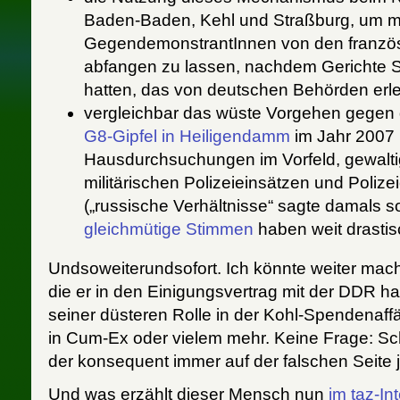
Baden-Baden, Kehl und Straßburg, um 
GegendemonstrantInnen von den franzö
abfangen zu lassen, nachdem Gerichte S
hatten, das von deutschen Behörden erle
vergleichbar das wüste Vorgehen gegen 
G8-Gipfel in Heiligendamm
im Jahr 2007 
Hausdurchsuchungen im Vorfeld, gewalt
militärischen Polizeieinsätzen und Polizei
(„russische Verhältnisse“ sagte damals s
gleichmütige Stimmen
haben weit drastisc
Undsoweiterundsofort. Ich könnte weiter mach
die er in den Einigungsvertrag mit der DDR ha
seiner düsteren Rolle in der Kohl-Spendenaffä
in Cum-Ex oder vielem mehr. Keine Frage: Sch
der konsequent immer auf der falschen Seite 
Und was erzählt dieser Mensch nun
im taz-In