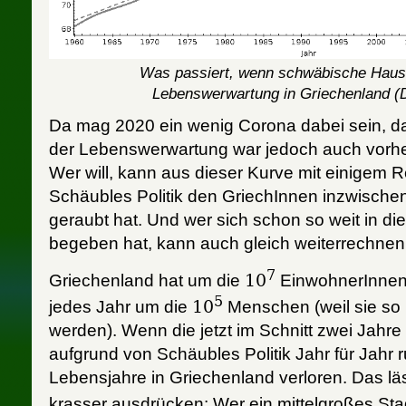
Was passiert, wenn schwäbische Hausf
Lebenswerwartung in Griechenland (
Da mag 2020 ein wenig Corona dabei sein, d
der Lebenswerwartung war jedoch auch vorhe
Wer will, kann aus dieser Kurve mit einigem 
Schäubles Politik den GriechInnen inzwische
geraubt hat. Und wer sich schon so weit in di
begeben hat, kann auch gleich weiterrechnen
7
Griechenland hat um die
10
EinwohnerInnen.
5
jedes Jahr um die
10
Menschen (weil sie so
werden). Wenn die jetzt im Schnitt zwei Jahre
aufgrund von Schäubles Politik Jahr für Jahr
Lebensjahre in Griechenland verloren. Das lä
krasser ausdrücken: Wer ein mittelgroßes Sta