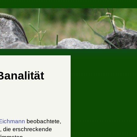
Banalität
 Eichmann
beobachtete,
n, die erschreckende