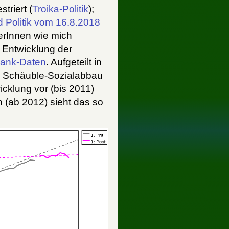
triert (
Troika-Politik
);
d Politik vom 16.8.2018
erInnen wie mich
 Entwicklung der
bank-Daten
. Aufgeteilt in
en Schäuble-Sozialabbau
icklung vor (bis 2011)
(ab 2012) sieht das so