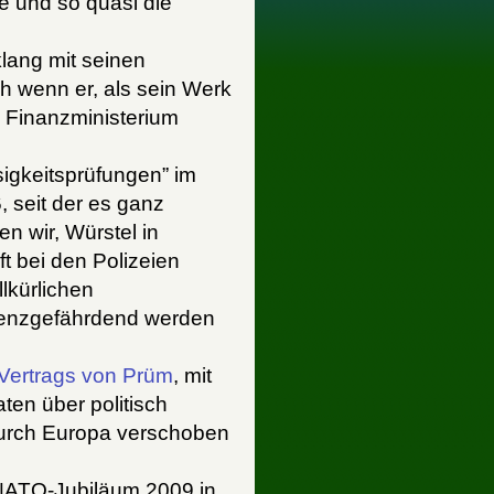
e und so quasi die
klang mit seinen
h wenn er, als sein Werk
 Finanzministerium
sigkeitsprüfungen” im
 seit der es ganz
n wir, Würstel in
t bei den Polizeien
llkürlichen
tenzgefährdend werden
Vertrags von Prüm
, mit
ten über politisch
durch Europa verschoben
NATO-Jubiläum 2009 in