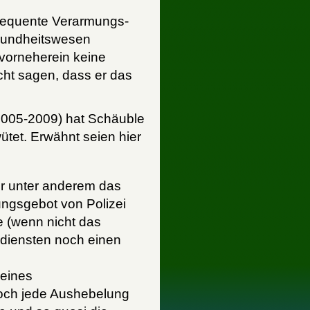
nsequente Verarmungs-
esundheitswesen
vorneherein keine
icht sagen, dass er das
2005-2009) hat Schäuble
tet. Erwähnt seien hier
der unter anderem das
ungsgebot von Polizei
e (wenn nicht das
diensten noch einen
eines
noch jede Aushebelung