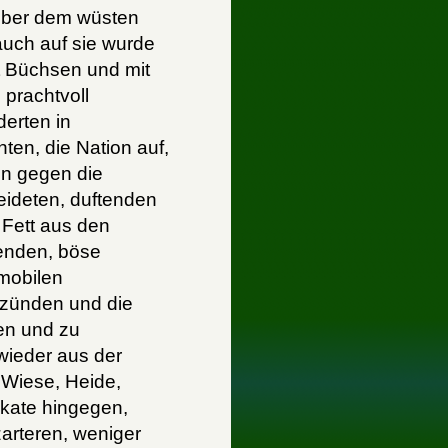
über dem wüsten
auch auf sie wurde
t Büchsen und mit
prachtvoll
derten in
ten, die Nation auf,
en gegen die
eideten, duftenden
 Fett aus den
tenden, böse
mobilen
uzünden und die
en und zu
wieder aus der
 Wiese, Heide,
kate hingegen,
 zarteren, weniger