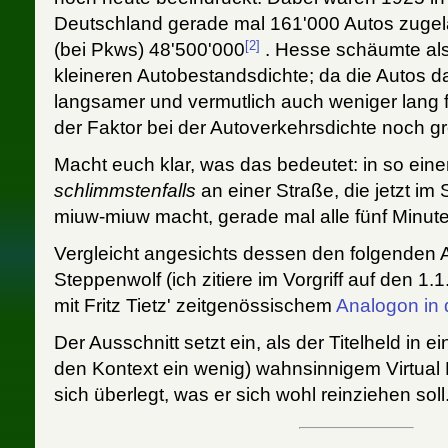
Deutschland gerade mal 161'000 Autos zuge
[2]
(bei Pkws) 48'500'000
. Hesse schäumte als
kleineren Autobestandsdichte; da die Autos d
langsamer und vermutlich auch weniger lang f
der Faktor bei der Autoverkehrsdichte noch g
Macht euch klar, was das bedeutet: in so ein
schlimmstenfalls
an einer Straße, die jetzt i
miuw-miuw macht, gerade mal alle fünf Minute
Vergleicht angesichts dessen den folgenden
Steppenwolf (ich zitiere im Vorgriff auf den 1
mit Fritz Tietz' zeitgenössischem
Analogon in 
Der Ausschnitt setzt ein, als der Titelheld in ein
den Kontext ein wenig) wahnsinnigem Virtual R
sich überlegt, was er sich wohl reinziehen soll