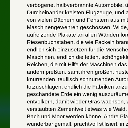
verbogene, halbverbrannte Automobile, 
Durcheinander kreisten Flugzeuge, und 
von vielen Dächern und Fenstern aus mi
Maschinengewehren geschossen. Wilde, 
aufreizende Plakate an allen Wänden for
Riesenbuchstaben, die wie Fackeln brann
endlich sich einzusetzen für die Mensch
Maschinen, endlich die fetten, schöngekl
Reichen, die mit Hilfe der Maschinen das
andern preßten, samt ihren großen, hus
knurrenden, teuflisch schnurrenden Auto
totzuschlagen, endlich die Fabriken anz
geschändete Erde ein wenig auszuräum
entvölkern, damit wieder Gras wachsen, 
verstaubten Zementwelt etwas wie Wald,
Bach und Moor werden könne. Andre Pla
wunderbar gemalt, prachtvoll stilisiert, in