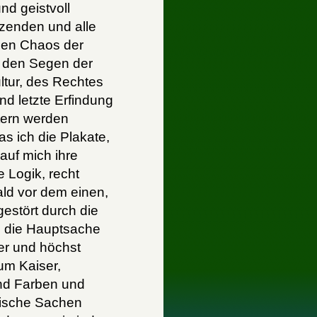
nd geistvoll
tzenden und alle
den Chaos der
d den Segen der
ltur, des Rechtes
nd letzte Erfindung
tern werden
s ich die Plakate,
 auf mich ihre
 Logik, recht
bald vor dem einen,
estört durch die
n, die Hauptsache
ger und höchst
um Kaiser,
nd Farben und
lische Sachen