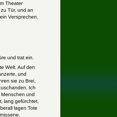
dem Theater
 zu Tür, und an
, ein Versprechen.
re und trat ein.
te Welt. Auf den
anzerte, und
ren sie zu Brei,
zuschanden. Ich
en Menschen und
, lang gefürchtet,
erall lagen Tote
hmissene,