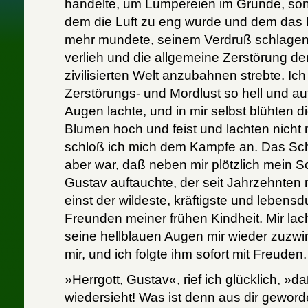
handelte, um Lumpereien im Grunde, son
dem die Luft zu eng wurde und dem das 
mehr mundete, seinem Verdruß schlage
verlieh und die allgemeine Zerstörung de
zivilisierten Welt anzubahnen strebte. Ich
Zerstörungs- und Mordlust so hell und au
Augen lachte, und in mir selbst blühten d
Blumen hoch und feist und lachten nicht 
schloß ich mich dem Kampfe an. Das Sc
aber war, daß neben mir plötzlich mein 
Gustav auftauchte, der seit Jahrzehnten 
einst der wildeste, kräftigste und lebens
Freunden meiner frühen Kindheit. Mir lach
seine hellblauen Augen mir wieder zuzwi
mir, und ich folgte ihm sofort mit Freuden.
»Herrgott, Gustav«, rief ich glücklich, »
wiedersieht! Was ist denn aus dir gewor