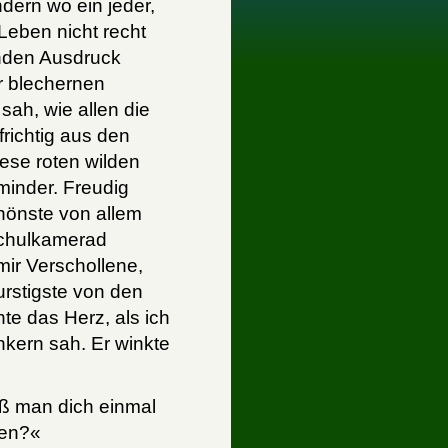
dern wo ein jeder,
Leben nicht recht
nden Ausdruck
r blechernen
 sah, wie allen die
frichtig aus den
iese roten wilden
minder. Freudig
hönste von allem
Schulkamerad
mir Verschollene,
durstigste von den
te das Herz, als ich
nkern sah. Er winkte
daß man dich einmal
den?«