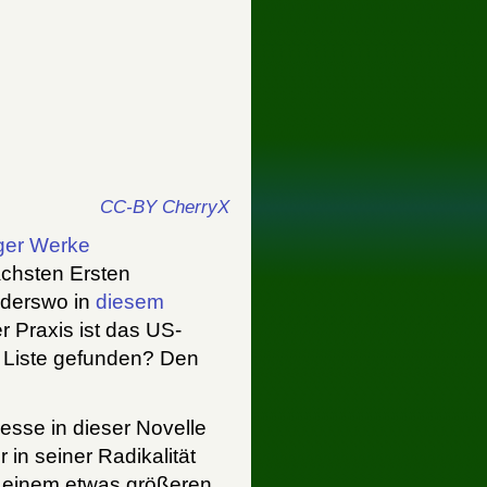
CC-BY CherryX
ger Werke
chsten Ersten
nderswo in
diesem
 Praxis ist das US-
r Liste gefunden? Den
esse in dieser Novelle
 in seiner Radikalität
n einem etwas größeren