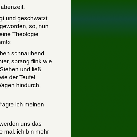
nabenzeit.
agt und geschwatzt
 geworden, so, nun
keine Theologie
mm!«
 eben schnaubend
er, sprang flink wie
 Stehen und ließ
wie der Teufel
Wagen hindurch,
fragte ich meinen
 werden uns das
e mal, ich bin mehr