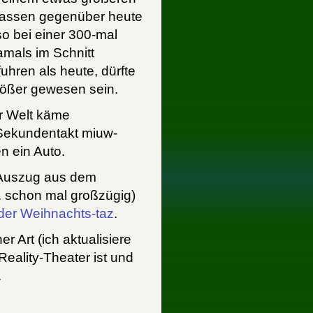
lassen gegenüber heute
o bei einer 300-mal
amals im Schnitt
uhren als heute, dürfte
rößer gewesen sein.
er Welt käme
m Sekundentakt miuw-
n ein Auto.
 Auszug aus dem
.1. schon mal großzügig)
der Weihnachts-taz
.
er Art (ich aktualisiere
eality-Theater ist und
.