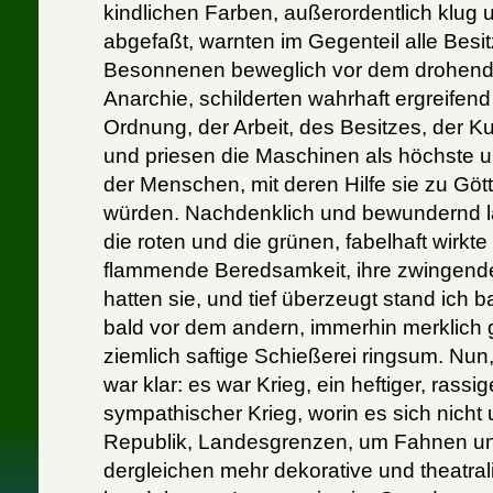
kindlichen Farben, außerordentlich klug u
abgefaßt, warnten im Gegenteil alle Besi
Besonnenen beweglich vor dem drohen
Anarchie, schilderten wahrhaft ergreifen
Ordnung, der Arbeit, des Besitzes, der Ku
und priesen die Maschinen als höchste u
der Menschen, mit deren Hilfe sie zu Göt
würden. Nachdenklich und bewundernd la
die roten und die grünen, fabelhaft wirkte
flammende Beredsamkeit, ihre zwingende
hatten sie, und tief überzeugt stand ich 
bald vor dem andern, immerhin merklich g
ziemlich saftige Schießerei ringsum. Nu
war klar: es war Krieg, ein heftiger, rassi
sympathischer Krieg, worin es sich nicht 
Republik, Landesgrenzen, um Fahnen u
dergleichen mehr dekorative und theatra