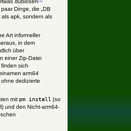
[1]
 etwas dubiosen
 paar Dinge, die „DB
 als apk, sondern als
e Art informeller
heraus, in dem
lich über
n einer Zip-Datei
finden sich
ateinamen arm64
 ohne dedizierte
nten mit
pm install
(so
ll) und den Nicht-arm64-
tischen
.