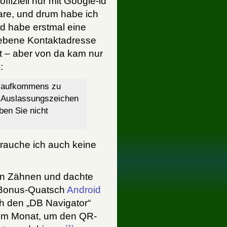
ffiziell nur mit Google-id
are, und drum habe ich
nd habe erstmal eine
gebene Kontaktadresse
t – aber von da kam nur
:
llaufkommens zu
 Auslassungszeichen
ben Sie nicht
brauche ich auch keine
den Zähnen und dachte
n-Bonus-Quatsch
Android
och den „DB Navigator“
 im Monat, um den QR-