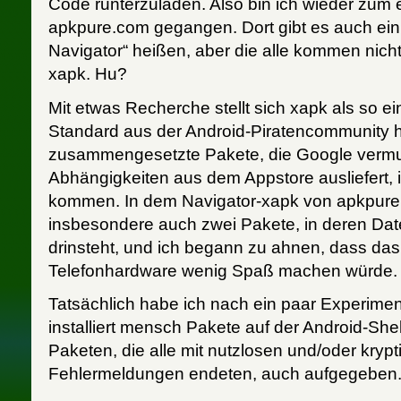
Code runterzuladen. Also bin ich wieder zum
apkpure.com gegangen. Dort gibt es auch ein
Navigator“ heißen, aber die alle kommen nicht
xapk. Hu?
Mit etwas Recherche stellt sich xapk als so ein
Standard aus der Android-Piratencommunity 
zusammengesetzte Pakete, die Google vermut
Abhängigkeiten aus dem Appstore ausliefert, i
kommen. In dem Navigator-xapk von apkpure 
insbesondere auch zwei Pakete, in deren D
drinsteht, und ich begann zu ahnen, dass das
Telefonhardware wenig Spaß machen würde.
Tatsächlich habe ich nach ein paar Experime
installiert mensch Pakete auf der Android-She
Paketen, die alle mit nutzlosen und/oder kryp
Fehlermeldungen endeten, auch aufgegeben