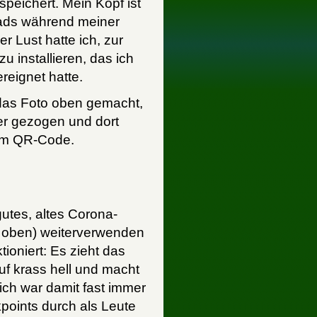
speichert. Mein Kopf ist
ads während meiner
 Lust hatte ich, zur
 installieren, das ich
reignet hatte.
, das Foto oben gemacht,
er gezogen und dort
dem QR-Code.
utes, altes Corona-
o oben) weiterverwenden
ioniert: Es zieht das
auf krass hell und macht
ich war damit fast immer
points durch als Leute