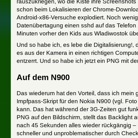
rauszukriegen, wo die Kiste ihre Screenshots 
schon beim Lokalisieren der Chrome-Downlo
Android-x86-Versuche explodiert. Noch weniger
Datenübertagung einen sshd auf das Telefon zu
Minuten vorher den Kids aus Wladiwostok übe
Und so habe ich, es lebe die Digitalisierung!
es aus der Kamera in einen richtigen Comput
entzerrt. Und so habe ich jetzt ein PNG mit 
Auf dem N900
Das wiederum hat den Vorteil, dass ich mein g
Impfpass-Skript für den Nokia N900 (vgl. Fot
kann. Das hat während der 3G-Zeiten gut funkt
PNG auf den Bildschirm, stellt das Backlight 
nach 45 Sekunden alles wieder rückgängig – 
schneller und unproblematischer durch Check