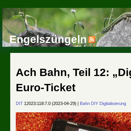
Engelszüngeln
Ach Bahn, Teil 12: „Di
Euro-Ticket
DIT
12023:118:7.0
(
2023-04-29
) |
Bahn
DIY
Digitalisierung