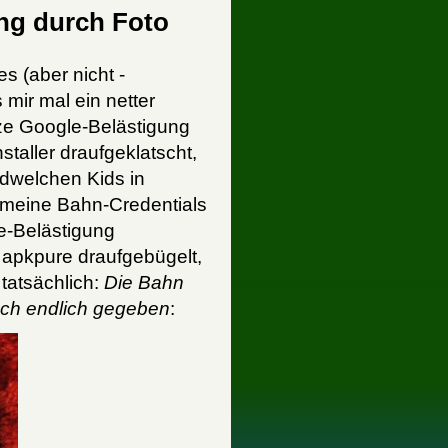
ung durch Foto
s (aber nicht -
s mir mal ein netter
ze Google-Belästigung
staller draufgeklatscht,
ndwelchen Kids in
r meine Bahn-Credentials
le-Belästigung
 apkpure draufgebügelt,
tatsächlich:
Die Bahn
auch endlich gegeben
: