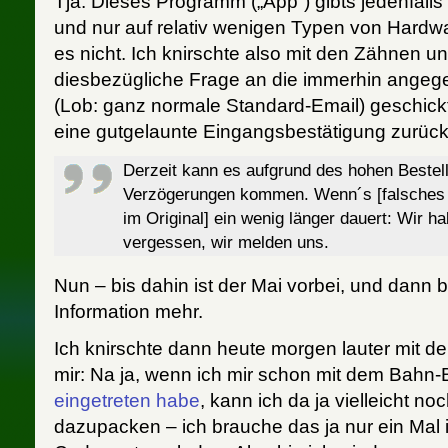
Tja: Dieses Programm („App“) gibts jedenfalls o
und nur auf relativ wenigen Typen von Hardw
es nicht. Ich knirschte also mit den Zähnen u
diesbezügliche Frage an die immerhin ange
(Lob: ganz normale Standard-Email) geschick
eine gutgelaunte Eingangsbestätigung zurück
Derzeit kann es aufgrund des hohen Beste
Verzögerungen kommen. Wenn´s [falsches
im Original] ein wenig länger dauert: Wir ha
vergessen, wir melden uns.
Nun – bis dahin ist der Mai vorbei, und dann 
Information mehr.
Ich knirschte dann heute morgen lauter mit 
mir: Na ja, wenn ich mir schon mit dem Bah
eingetreten habe
, kann ich da ja vielleicht n
dazupacken – ich brauche das ja nur ein Mal